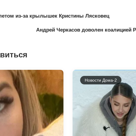
олетом из-за крылышек Кристины Лясковец
Андрей Черкасов доволен коалицией Р
авиться
Новости Дома-2