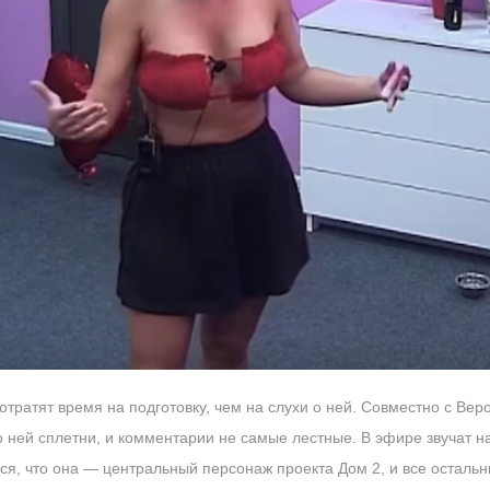
потратят время на подготовку, чем на слухи о ней. Совместно с В
 о ней сплетни, и комментарии не самые лестные. В эфире звучат 
ся, что она — центральный персонаж проекта Дом 2, и все остальн