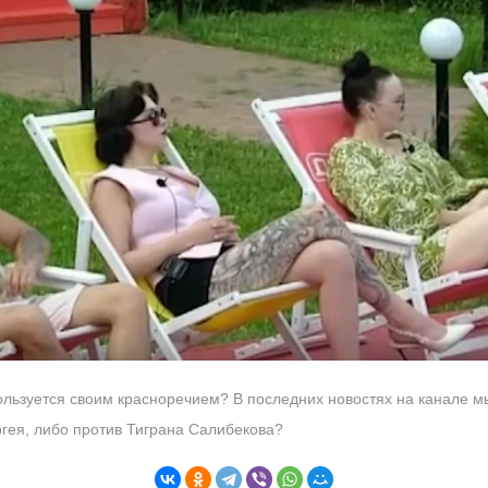
ользуется своим красноречием? В последних новостях на канале мы
гея, либо против Тиграна Салибекова?