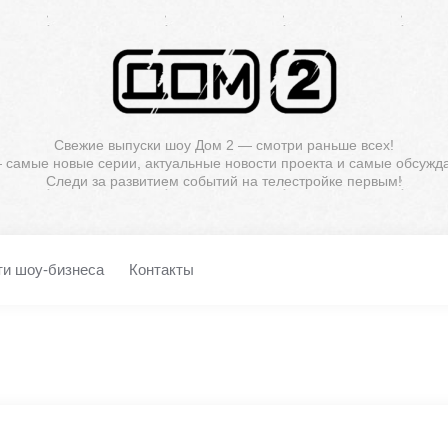
Свежие выпуски шоу Дом 2 — смотри раньше всех!
— самые новые серии, актуальные новости проекта и самые обсужд
Следи за развитием событий на телестройке первым!
ти шоу-бизнеса
Контакты