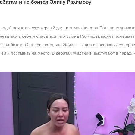
дебатам и не боится Элину Рахимову
года" начнется уже через 2 дня, и атмосфера на Поляне станови
неваться в себе и опасаться, что Элина Рахимова может помешать 
но и к дебатам. Она признала, что Элина — одна из основных сопер
 ей и поставить на место. В дебатах участники выступают в парах, 