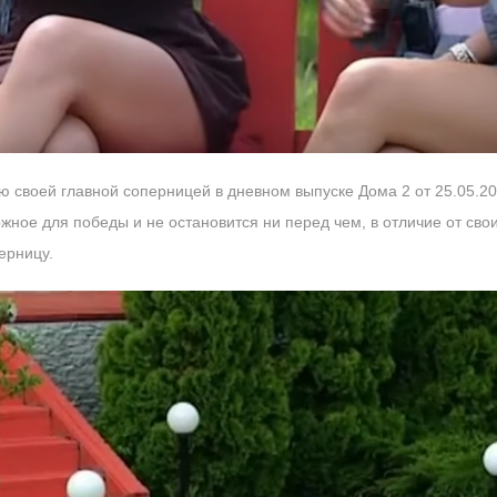
 своей главной соперницей в дневном выпуске Дома 2 от 25.05.202
ожное для победы и не остановится ни перед чем, в отличие от св
ерницу.