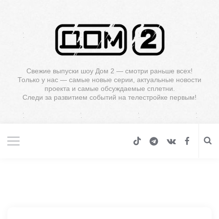
Свежие выпуски шоу Дом 2 — смотри раньше всех!
Только у нас — самые новые серии, актуальные новости
проекта и самые обсуждаемые сплетни.
Следи за развитием событий на телестройке первым!