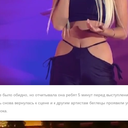
 было обидно, но отчитывала она ребят 5 минут перед выступление
 снова вернулась к сцене и к другим артистам беглецы проявили 
ока.