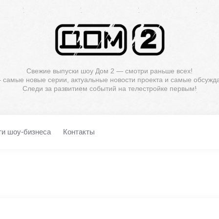
Свежие выпуски шоу Дом 2 — смотри раньше всех!
— самые новые серии, актуальные новости проекта и самые обсужд
Следи за развитием событий на телестройке первым!
ти шоу-бизнеса
Контакты