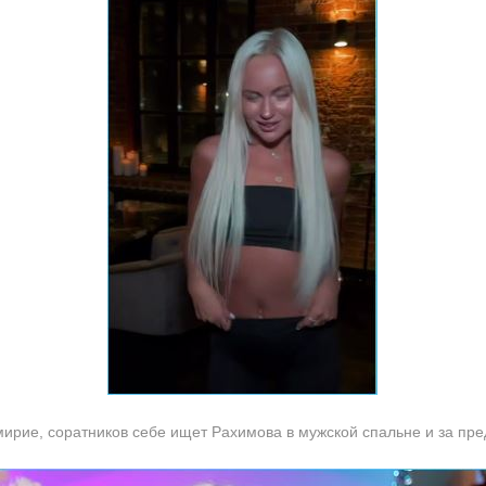
емирие, соратников себе ищет Рахимова в мужской спальне и за пр