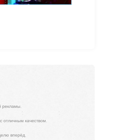
й рекламы.
 с отличным качеством.
делю вперёд.