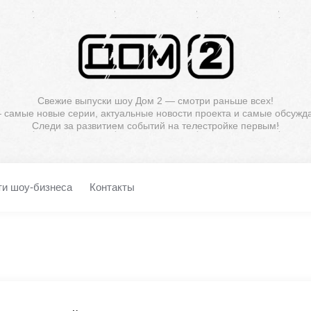
Свежие выпуски шоу Дом 2 — смотри раньше всех!
— самые новые серии, актуальные новости проекта и самые обсужд
Следи за развитием событий на телестройке первым!
ти шоу-бизнеса
Контакты