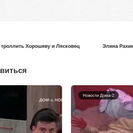
 троллить Хорошеву и Лясковец
Элина Рахи
авиться
Новости Дома-2