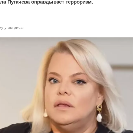
лла Пугачева оправдывает терроризм.
у у актрисы.