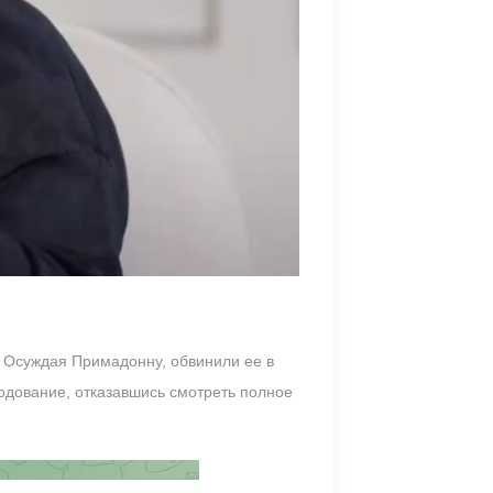
 Осуждая Примадонну, обвинили ее в
одование, отказавшись смотреть полное