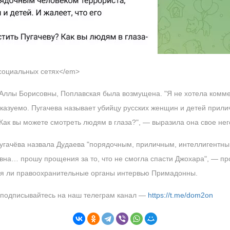
 социальных сетях</em>
ллы Борисовны, Поплавская была возмущена. "Я не хотела коммен
аказуемо. Пугачева называет убийцу русских женщин и детей прили
 Как вы можете смотреть людям в глаза?", — выразила она свое не
угачёва назвала Дудаева "порядочным, приличным, интеллигентным
овна… прошу прощения за то, что не смогла спасти Джохара", — п
тся ли правоохранительные органы интервью Примадонны.
, подписывайтесь на наш телеграм канал —
https://t.me/dom2on