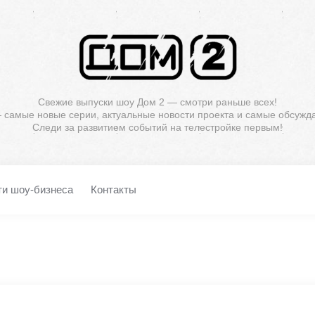
Свежие выпуски шоу Дом 2 — смотри раньше всех!
— самые новые серии, актуальные новости проекта и самые обсужд
Следи за развитием событий на телестройке первым!
ти шоу-бизнеса
Контакты