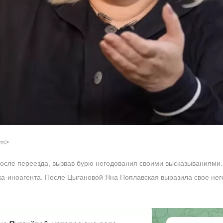
em>
осле переезда, вызвав бурю негодования своими высказываниями.
а-иноагента. После Цыгановой Яна Поплавская выразила свое нег