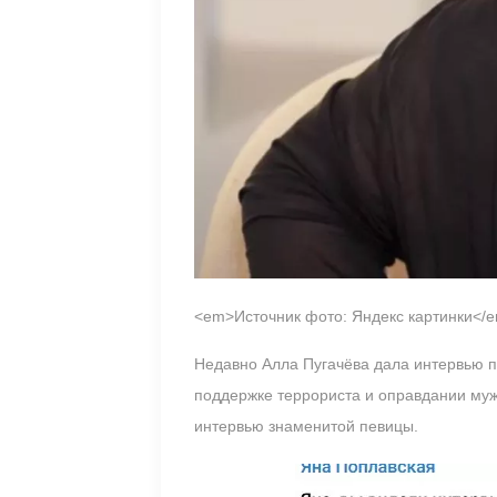
<em>Источник фото: Яндекс картинки</
Недавно Алла Пугачёва дала интервью п
поддержке террориста и оправдании муж
интервью знаменитой певицы.