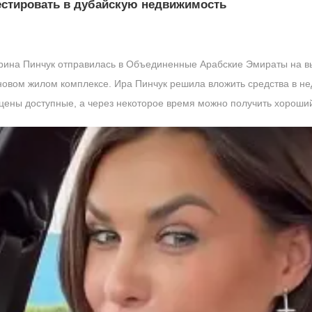
естировать в дубайскую недвижимость
рина Пинчук отправилась в Объединенные Арабские Эмираты на вы
новом жилом комплексе. Ира Пинчук решила вложить средства в не
 цены доступные, а через некоторое время можно получить хороши