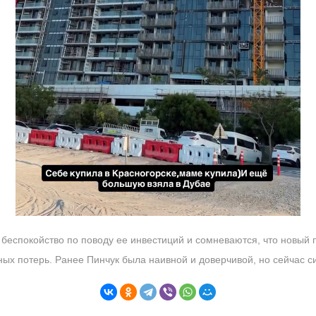
еспокойство по поводу ее инвестиций и сомневаются, что новый 
х потерь. Ранее Пинчук была наивной и доверчивой, но сейчас с