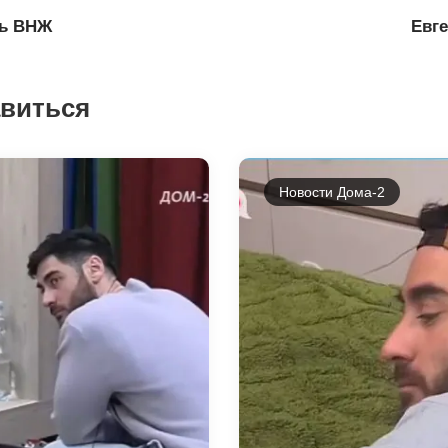
ль ВНЖ
Евге
авиться
Новости Дома-2