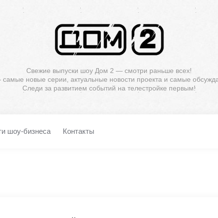
Свежие выпуски шоу Дом 2 — смотри раньше всех!
— самые новые серии, актуальные новости проекта и самые обсужд
Следи за развитием событий на телестройке первым!
ти шоу-бизнеса
Контакты