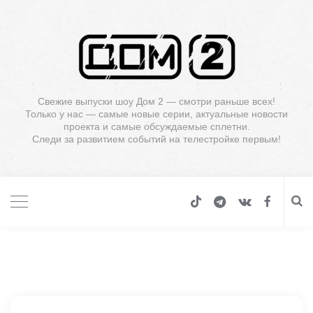
Свежие выпуски шоу Дом 2 — смотри раньше всех!
Только у нас — самые новые серии, актуальные новости
проекта и самые обсуждаемые сплетни.
Следи за развитием событий на телестройке первым!