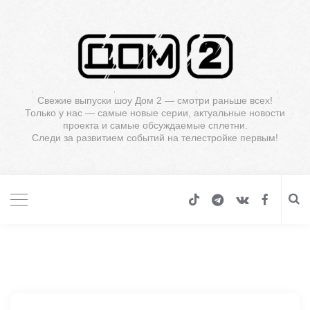
Свежие выпуски шоу Дом 2 — смотри раньше всех!
Только у нас — самые новые серии, актуальные новости
проекта и самые обсуждаемые сплетни.
Следи за развитием событий на телестройке первым!