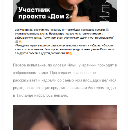
Первое испытание, по словам Ильи, участники проходят в
заброшенном замке. Про задания шансонье не
рассказывает и кадрами со съемочной площадки делится
редко, но желающих продлить капитанам-блогерам отдых
в Таиланде набралось немало.