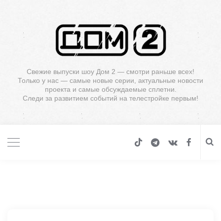
Свежие выпуски шоу Дом 2 — смотри раньше всех!
Только у нас — самые новые серии, актуальные новости
проекта и самые обсуждаемые сплетни.
Следи за развитием событий на телестройке первым!