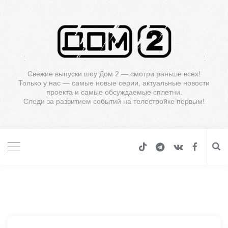
Свежие выпуски шоу Дом 2 — смотри раньше всех!
Только у нас — самые новые серии, актуальные новости
проекта и самые обсуждаемые сплетни.
Следи за развитием событий на телестройке первым!