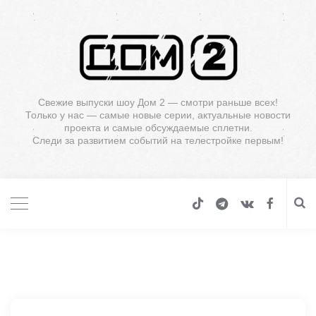
Свежие выпуски шоу Дом 2 — смотри раньше всех!
Только у нас — самые новые серии, актуальные новости
проекта и самые обсуждаемые сплетни.
Следи за развитием событий на телестройке первым!