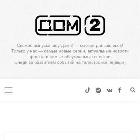
Свежие выпуски шоу Дом 2 — смотри раньше всех!
Только у нас — самые новые серии, актуальные новости
проекта и самые обсуждаемые сплетни.
Следи за развитием событий на телестройке первым!