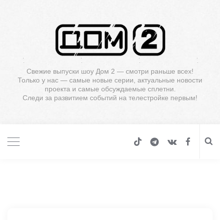
Свежие выпуски шоу Дом 2 — смотри раньше всех!
Только у нас — самые новые серии, актуальные новости
проекта и самые обсуждаемые сплетни.
Следи за развитием событий на телестройке первым!