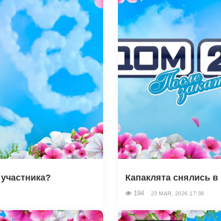
 участника?
Капаклята снялись в 
194
23 МАЯ, 2026 17:38