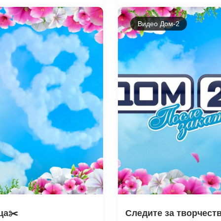
Видео Дом-2
ца✂️
Следите за творчест