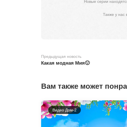
Новые серии находятся
Также у нас
Предыдущая новость
Какая модная Мия🙂
Вам также может понр
Видео Дом-2