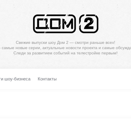
Свежие выпуски шоу Дом 2 — смотри раньше всех!
— самые новые серии, актуальные новости проекта и самые обсужд
Следи за развитием событий на телестройке первым!
ти шоу-бизнеса
Контакты