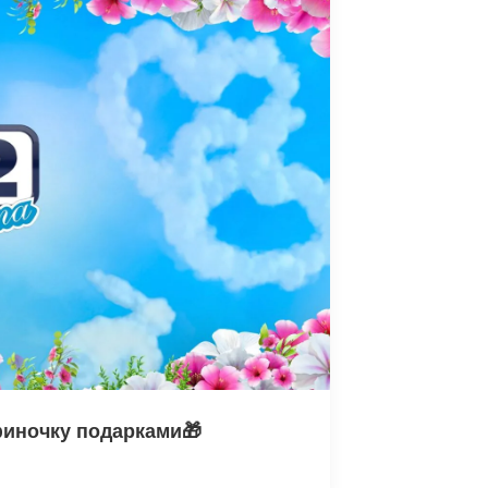
финочку подарками🎁