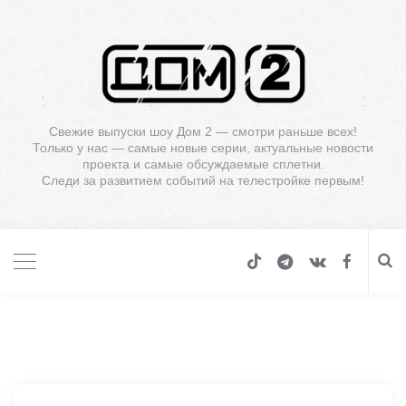
Свежие выпуски шоу Дом 2 — смотри раньше всех!
Только у нас — самые новые серии, актуальные новости
проекта и самые обсуждаемые сплетни.
Следи за развитием событий на телестройке первым!