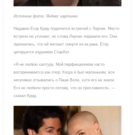
Источник фото: Яндекс картинки
Недавно Егор Крид поделился встречей с Лерчек. Место
встречи не уточнил, но слова Лерчек поразили его. Она
призналась, что ей желают смерти из-за рака. Егор
цитируется изданием СтарХит.
«Я не люблю халтуру. Мой перфекционизм часто
воспринимается как спор. Когда я был маленьким, все
негативно отзывались о Паше Воле, хотя его не знали.
Его не любили просто потому, что он прославился», —
сказал Крид.