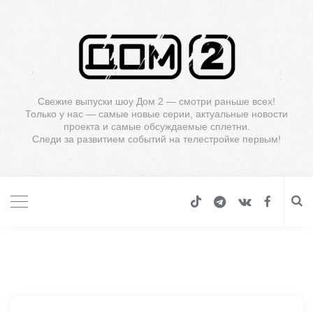
Свежие выпуски шоу Дом 2 — смотри раньше всех!
Только у нас — самые новые серии, актуальные новости
проекта и самые обсуждаемые сплетни.
Следи за развитием событий на телестройке первым!