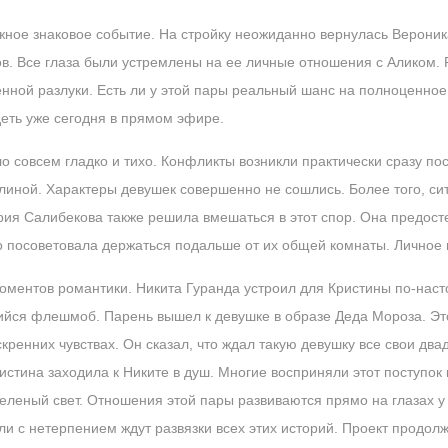
ное знаковое событие. На стройку неожиданно вернулась Вероника
в. Все глаза были устремлены на ее личные отношения с Аликом. 
енной разлуки. Есть ли у этой пары реальный шанс на полноценно
еть уже сегодня в прямом эфире.
 совсем гладко и тихо. Конфликты возникли практически сразу по
алиной. Характеры девушек совершенно не сошлись. Более того, си
ория Салибекова также решила вмешаться в этот спор. Она предост
 посоветовала держаться подальше от их общей комнаты. Личное 
моментов романтики. Никита Гуранда устроил для Кристины по-на
ийся флешмоб. Парень вышел к девушке в образе Деда Мороза. Эт
кренних чувствах. Он сказал, что ждал такую девушку все свои два
стина заходила к Никите в душ. Многие восприняли этот поступок 
зеленый свет. Отношения этой пары развиваются прямо на глазах у
ли с нетерпением ждут развязки всех этих историй. Проект продолж