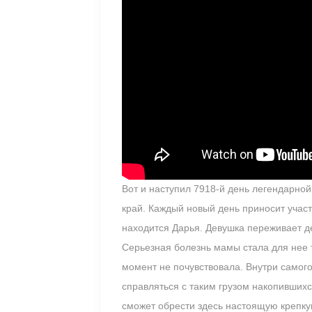
Вот и наступил 7918-й день легендарной
край. Каждый новый день приносит учас
находится Дарья. Девушка переживает де
Серьезная болезнь мамы стала для нее
момент не почувствовала. Внутри самог
справляться с таким грузом накопившихс
сможет обрести здесь настоящую крепку