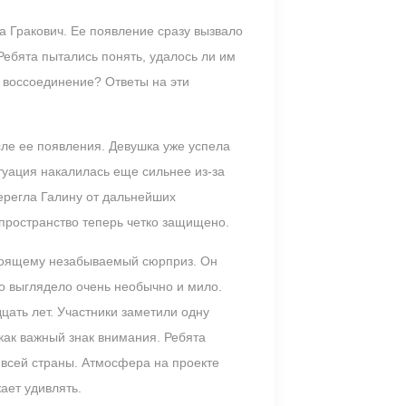
 Гракович. Ее появление сразу вызвало
Ребята пытались понять, удалось ли им
е воссоединение? Ответы на эти
сле ее появления. Девушка уже успела
туация накалилась еще сильнее из-за
ерегла Галину от дальнейших
пространство теперь четко защищено.
стоящему незабываемый сюрприз. Он
о выглядело очень необычно и мило.
дцать лет. Участники заметили одну
как важный знак внимания. Ребята
 всей страны. Атмосфера на проекте
ает удивлять.