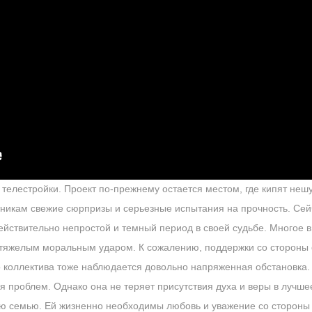
 телестройки. Проект по-прежнему остается местом, где кипят неш
тникам свежие сюрпризы и серьезные испытания на прочность. Се
йствительно непростой и темный период в своей судьбе. Многое в 
 тяжелым моральным ударом. К сожалению, поддержки со стороны 
о коллектива тоже наблюдается довольно напряженная обстановка
я проблем. Однако она не теряет присутствия духа и веры в лучше
ю семью. Ей жизненно необходимы любовь и уважение со стороны