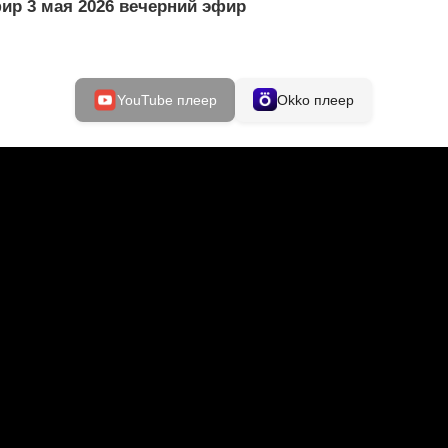
ир 3 мая 2026 вечерний эфир
YouTube плеер
Okko плеер