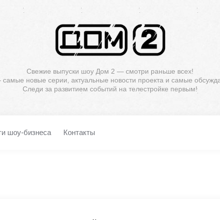
Свежие выпуски шоу Дом 2 — смотри раньше всех!
— самые новые серии, актуальные новости проекта и самые обсужд
Следи за развитием событий на телестройке первым!
ти шоу-бизнеса
Контакты