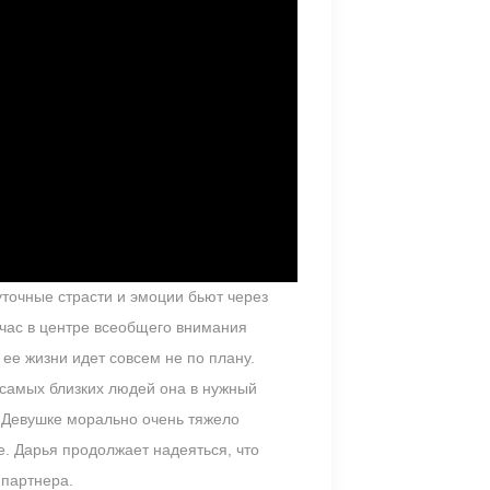
уточные страсти и эмоции бьют через
йчас в центре всеобщего внимания
ее жизни идет совсем не по плану.
самых близких людей она в нужный
. Девушке морально очень тяжело
е. Дарья продолжает надеяться, что
 партнера.