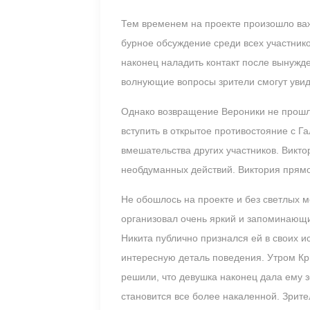
Тем временем на проекте произошло важ
бурное обсуждение среди всех участнико
наконец наладить контакт после вынужд
волнующие вопросы зрители смогут увид
Однако возвращение Вероники не прошло
вступить в открытое противостояние с Г
вмешательства других участников. Викт
необдуманных действий. Виктория прямо
Не обошлось на проекте и без светлых 
организовал очень яркий и запоминающ
Никита публично признался ей в своих ис
интересную деталь поведения. Утром Кри
решили, что девушка наконец дала ему 
становится все более накаленной. Зрите