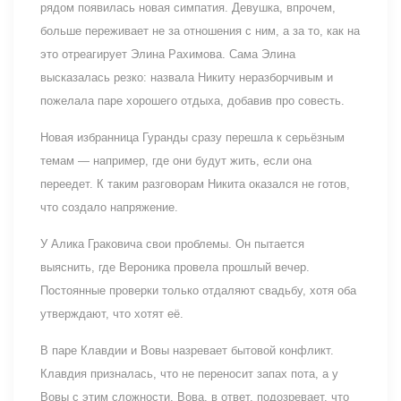
рядом появилась новая симпатия. Девушка, впрочем,
больше переживает не за отношения с ним, а за то, как на
это отреагирует Элина Рахимова. Сама Элина
высказалась резко: назвала Никиту неразборчивым и
пожелала паре хорошего отдыха, добавив про совесть.
Новая избранница Гуранды сразу перешла к серьёзным
темам — например, где они будут жить, если она
переедет. К таким разговорам Никита оказался не готов,
что создало напряжение.
У Алика Граковича свои проблемы. Он пытается
выяснить, где Вероника провела прошлый вечер.
Постоянные проверки только отдаляют свадьбу, хотя оба
утверждают, что хотят её.
В паре Клавдии и Вовы назревает бытовой конфликт.
Клавдия призналась, что не переносит запах пота, а у
Вовы с этим сложности. Вова, в ответ, подозревает, что