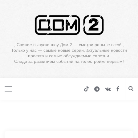
Свежие выпуски шоу Дом 2 — смотри раньше всех!
Только у нас — самые новые серии, актуальные новости
проекта и самые обсуждаемые сплетни.
Следи за развитием событий на телестройке первым!