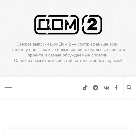
Свежие выпуски шоу Дом 2 — смотри раньше всех!
Только у нас — самые новые серии, актуальные новости
проекта и самые обсуждаемые сплетни.
Следи за развитием событий на телестройке первым!