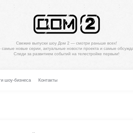
Свежие выпуски шоу Дом 2 — смотри раньше всех!
— самые новые серии, актуальные новости проекта и самые обсужд
Следи за развитием событий на телестройке первым!
ти шоу-бизнеса
Контакты