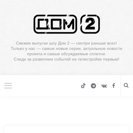
Свежие выпуски шоу Дом 2 — смотри раньше всех!
Только у нас — самые новые серии, актуальные новости
проекта и самые обсуждаемые сплетни.
Следи за развитием событий на телестройке первым!