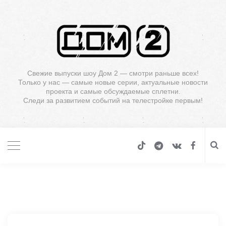
Свежие выпуски шоу Дом 2 — смотри раньше всех!
Только у нас — самые новые серии, актуальные новости
проекта и самые обсуждаемые сплетни.
Следи за развитием событий на телестройке первым!