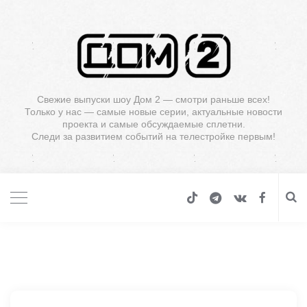
Свежие выпуски шоу Дом 2 — смотри раньше всех!
Только у нас — самые новые серии, актуальные новости
проекта и самые обсуждаемые сплетни.
Следи за развитием событий на телестройке первым!