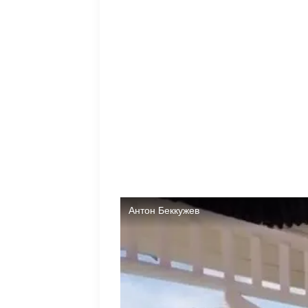
Подробности узнаем из эфиров Дома-2 12
уступающий ей место, как Нонна Щукина.