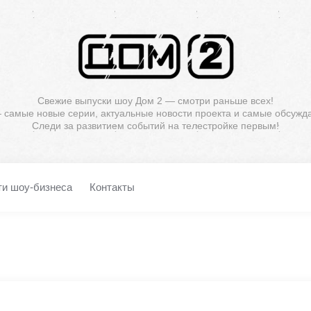
Свежие выпуски шоу Дом 2 — смотри раньше всех!
— самые новые серии, актуальные новости проекта и самые обсужд
Следи за развитием событий на телестройке первым!
ти шоу-бизнеса
Контакты