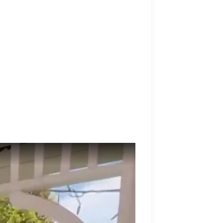
вании. Всегда находился кто-то
гие варианты?