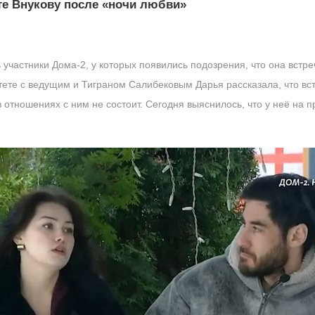
те Внукову после «ночи любви»
участники Дома-2, у которых появились подозрения, что она встре
 тете с ведущим и Тиграном Салибековым Дарья рассказала, что в
 отношениях с ним не состоит. Сегодня выяснилось, что у неё на п