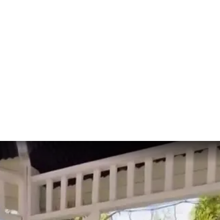
.05.2026, Дарья несколько раз избегала ухода за ворота на голосо
 20-летний Никита не пара Виноградовой, но разве у неё есть дру