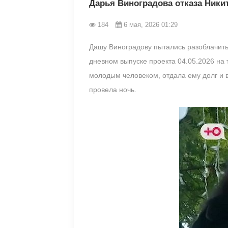
Дарья Виноградова отказа Ники
184
6 мая, 2026 01:29
Дашу Виноградову пытались разоблачить 
дневном выпуске проекта 04.05.2026 на
молодым человеком, отдала ему долг и в
провела ночь.