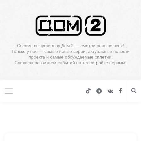
Свежие выпуски шоу Дом 2 — смотри раньше всех!
Только у нас — самые новые серии, актуальные новости
проекта и самые обсуждаемые сплетни.
Следи за развитием событий на телестройке первым!