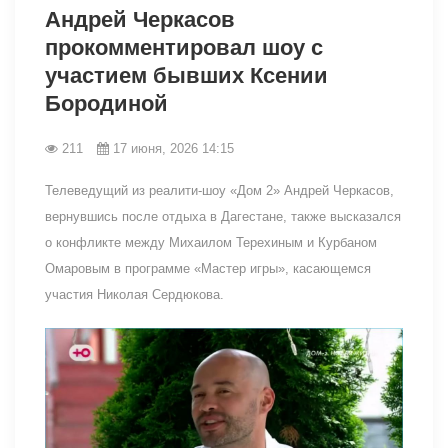
Андрей Черкасов
прокомментировал шоу с
участием бывших Ксении
Бородиной
211
17 июня, 2026 14:15
Телеведущий из реалити-шоу «Дом 2» Андрей Черкасов,
вернувшись после отдыха в Дагестане, также высказался
о конфликте между Михаилом Терехиным и Курбаном
Омаровым в программе «Мастер игры», касающемся
участия Николая Сердюкова.