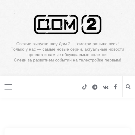
Свежие выпуски шоу Дом 2 — смотри раньше всех!
Только у нас — самые новые серии, актуальные новости
проекта и самые обсуждаемые сплетни.
Следи за развитием событий на телестройке первым!