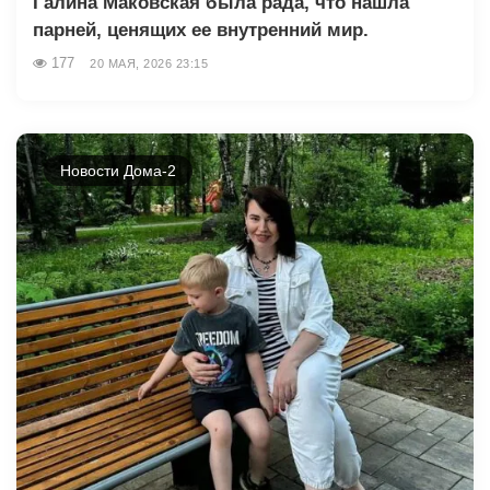
Галина Маковская была рада, что нашла
парней, ценящих ее внутренний мир.
177
20 МАЯ, 2026 23:15
Новости Дома-2