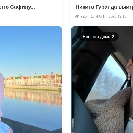
тю Сафину...
Никита Гуранда выигр
728
18 ИЮНЯ, 2026 19:15
Новости Дома-2