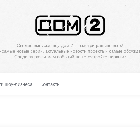
Свежие выпуски шоу Дом 2 — смотри раньше всех!
— самые новые серии, актуальные новости проекта и самые обсужд
Следи за развитием событий на телестройке первым!
ти шоу-бизнеса
Контакты