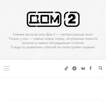
Свежие выпуски шоу Дом 2 — смотри раньше всех!
Только у нас — самые новые серии, актуальные новости
проекта и самые обсуждаемые сплетни.
Следи за развитием событий на телестройке первым!