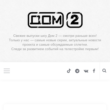
Свежие выпуски шоу Дом 2 — смотри раньше всех!
Только у нас — самые новые серии, актуальные новости
проекта и самые обсуждаемые сплетни.
Следи за развитием событий на телестройке первым!