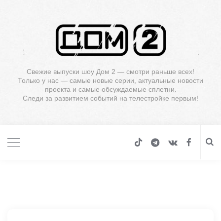
Свежие выпуски шоу Дом 2 — смотри раньше всех!
Только у нас — самые новые серии, актуальные новости
проекта и самые обсуждаемые сплетни.
Следи за развитием событий на телестройке первым!