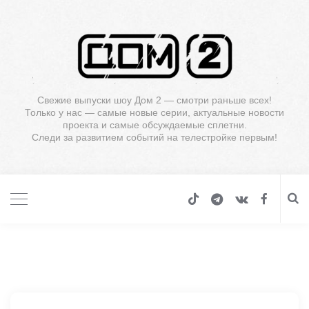
Свежие выпуски шоу Дом 2 — смотри раньше всех!
Только у нас — самые новые серии, актуальные новости
проекта и самые обсуждаемые сплетни.
Следи за развитием событий на телестройке первым!