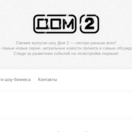
Свежие выпуски шоу Дом 2 — смотри раньше всех!
— самые новые серии, актуальные новости проекта и самые обсужд
Следи за развитием событий на телестройке первым!
ти шоу-бизнеса
Контакты