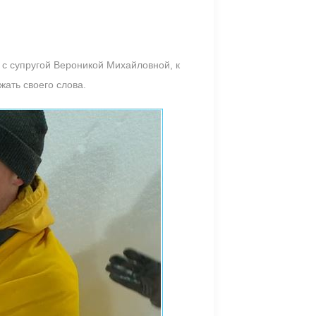
 с супругой Вероникой Михайловной, к
жать своего слова.