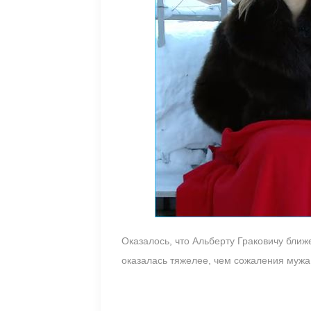
Оказалось, что Альберту Граковичу бли
оказалась тяжелее, чем сожаления мужа