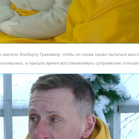
и хватило Альберту Граковичу, чтобы он снова начал пытаться восс
босновались, и пришло время восстанавливать супружеские отноше