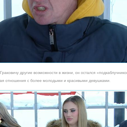
Граковичу другие возможности в жизни, он остался «подкаблучнико
чая отношения с более молодыми и красивыми девушками.