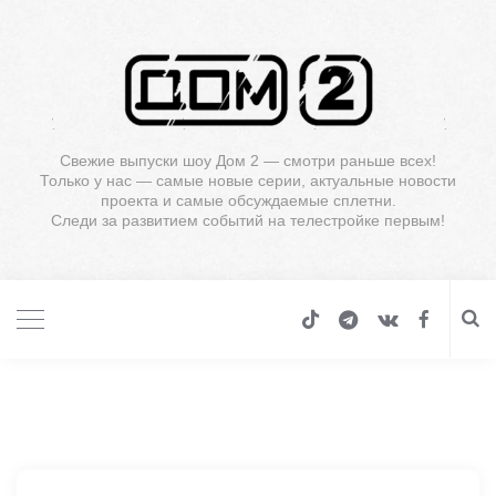
Свежие выпуски шоу Дом 2 — смотри раньше всех!
Только у нас — самые новые серии, актуальные новости
проекта и самые обсуждаемые сплетни.
Следи за развитием событий на телестройке первым!