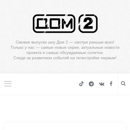
Свежие выпуски шоу Дом 2 — смотри раньше всех!
Только у нас — самые новые серии, актуальные новости
проекта и самые обсуждаемые сплетни.
Следи за развитием событий на телестройке первым!