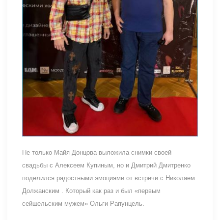
Не только Майя Донцова выложила снимки своей
свадьбы с Алексеем Купиным, но и Дмитрий Дмитренко
поделился радостными эмоциями от встречи с Николаем
Должанским . Который как раз и был «первым
сейшельским мужем» Ольги Рапунцель.