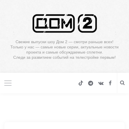
Свежие выпуски шоу Дом 2 — смотри раньше всех!
Только у нас — самые новые серии, актуальные новости
проекта и самые обсуждаемые сплетни.
Следи за развитием событий на телестройке первым!