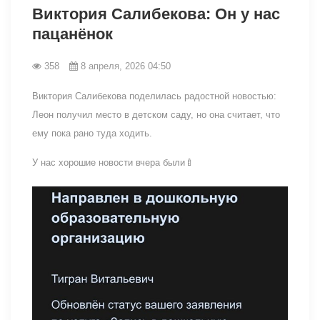
Виктория Салибекова: Он у нас
пацанёнок
358
8 апреля, 2026 04:50
Виктория Салибекова поделилась радостной новостью:
Леон получил место в детском саду, но она считает, что
ему пока рано туда ходить.
У нас хорошие новости вчера были🍼