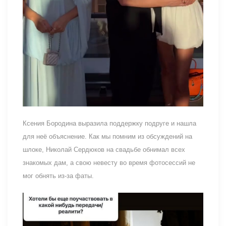
Ксения Бородина выразила поддержку подруге и нашла
для неё объяснение. Как мы помним из обсуждений на
шлоке, Николай Сердюков на свадьбе обнимал всех
знакомых дам, а свою невесту во время фотосессий не
мог обнять из-за фаты.