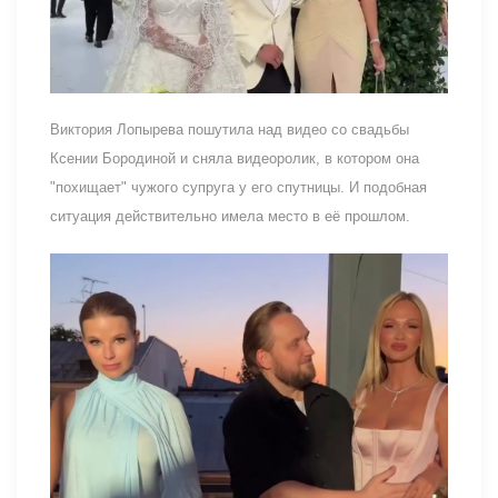
Виктория Лопырева пошутила над видео со свадьбы
Ксении Бородиной и сняла видеоролик, в котором она
"похищает" чужого супруга у его спутницы. И подобная
ситуация действительно имела место в её прошлом.