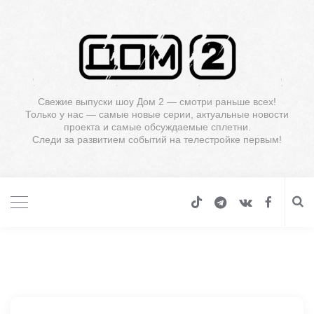
Свежие выпуски шоу Дом 2 — смотри раньше всех!
Только у нас — самые новые серии, актуальные новости
проекта и самые обсуждаемые сплетни.
Следи за развитием событий на телестройке первым!