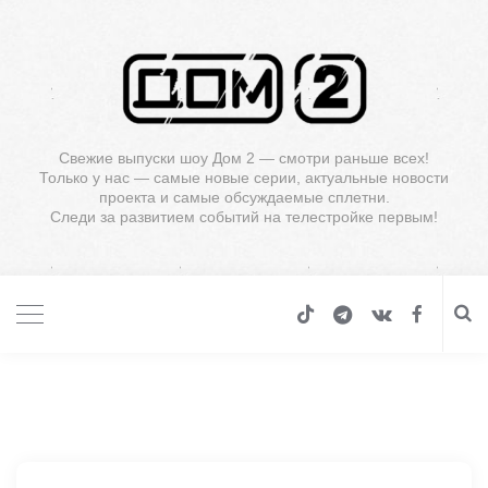
Свежие выпуски шоу Дом 2 — смотри раньше всех!
Только у нас — самые новые серии, актуальные новости
проекта и самые обсуждаемые сплетни.
Следи за развитием событий на телестройке первым!