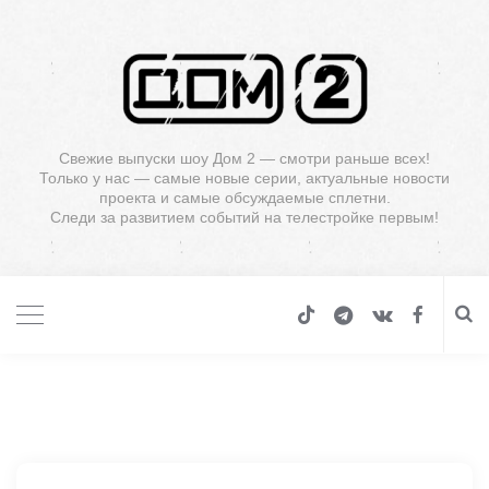
Свежие выпуски шоу Дом 2 — смотри раньше всех!
Только у нас — самые новые серии, актуальные новости
проекта и самые обсуждаемые сплетни.
Следи за развитием событий на телестройке первым!