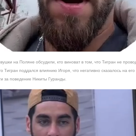
ушки на Поляне обсудили, кто виноват в том, что Тигран не провод
то Тигран поддался влиянию Игоря, что негативно сказалось на его
сти за поведение Никиты Гуранды.