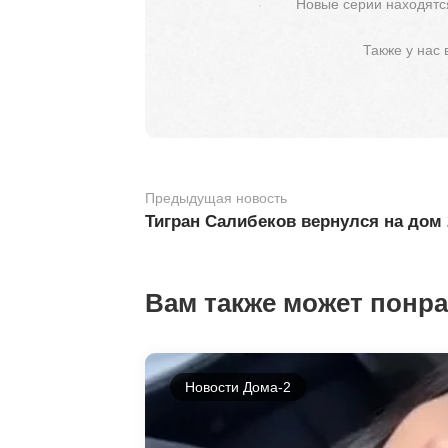
Новые серии находятся
Также у нас
Предыдущая новость
Тигран Салибеков вернулся на дом
Вам также может понр
Новости Дома-2