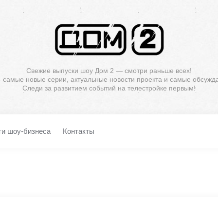
Свежие выпуски шоу Дом 2 — смотри раньше всех!
— самые новые серии, актуальные новости проекта и самые обсужд
Следи за развитием событий на телестройке первым!
ти шоу-бизнеса
Контакты