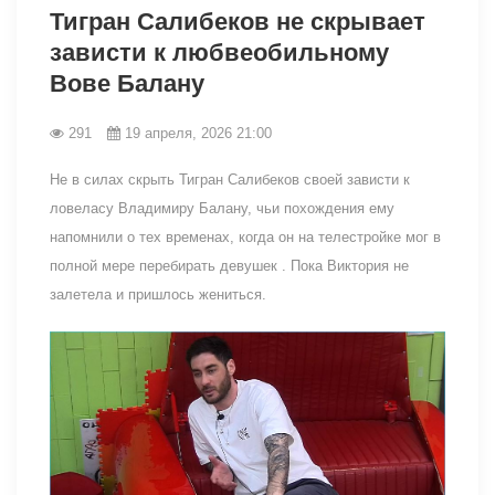
Тигран Салибеков не скрывает
зависти к любвеобильному
Вове Балану
291
19 апреля, 2026 21:00
Не в силах скрыть Тигран Салибеков своей зависти к
ловеласу Владимиру Балану, чьи похождения ему
напомнили о тех временах, когда он на телестройке мог в
полной мере перебирать девушек . Пока Виктория не
залетела и пришлось жениться.