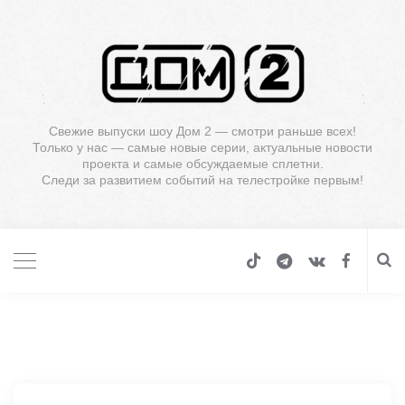
Свежие выпуски шоу Дом 2 — смотри раньше всех!
Только у нас — самые новые серии, актуальные новости
проекта и самые обсуждаемые сплетни.
Следи за развитием событий на телестройке первым!