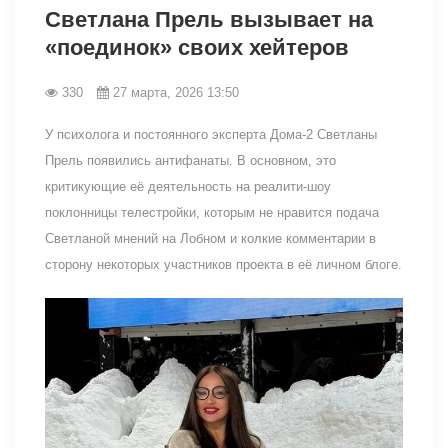
Светлана Прель вызывает на
«поединок» своих хейтеров
330
27 марта, 2026 13:50
У психолога и постоянного эксперта Дома-2 Светланы
Прель появились антифанаты. В основном, это
критикующие её деятельность на реалити-шоу
поклонницы телестройки, которым не нравится подача
Светланой мнений на Лобном и колкие комментарии в
сторону некоторых участников проекта в её личном блоге.