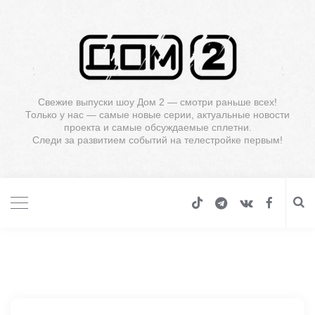
Свежие выпуски шоу Дом 2 — смотри раньше всех!
Только у нас — самые новые серии, актуальные новости
проекта и самые обсуждаемые сплетни.
Следи за развитием событий на телестройке первым!