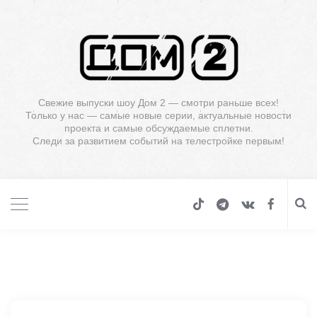
Свежие выпуски шоу Дом 2 — смотри раньше всех!
Только у нас — самые новые серии, актуальные новости
проекта и самые обсуждаемые сплетни.
Следи за развитием событий на телестройке первым!