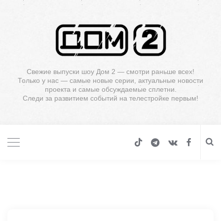
Свежие выпуски шоу Дом 2 — смотри раньше всех!
Только у нас — самые новые серии, актуальные новости
проекта и самые обсуждаемые сплетни.
Следи за развитием событий на телестройке первым!