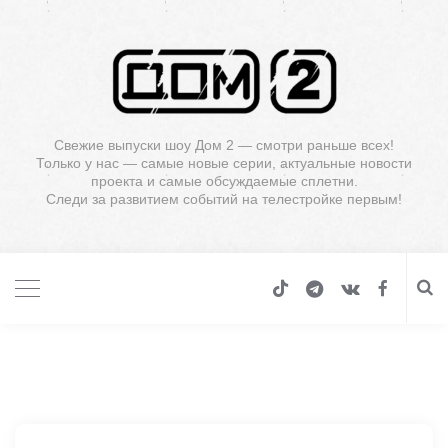
Свежие выпуски шоу Дом 2 — смотри раньше всех!
Только у нас — самые новые серии, актуальные новости
проекта и самые обсуждаемые сплетни.
Следи за развитием событий на телестройке первым!