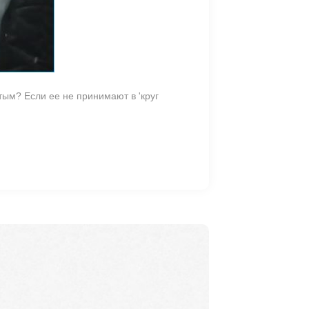
тым? Если ее не принимают в 'круг