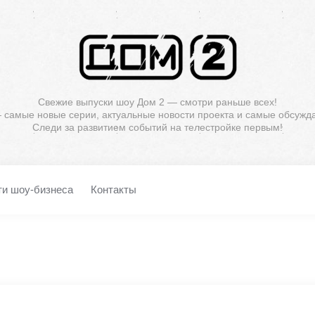
Свежие выпуски шоу Дом 2 — смотри раньше всех!
— самые новые серии, актуальные новости проекта и самые обсужд
Следи за развитием событий на телестройке первым!
ти шоу-бизнеса
Контакты