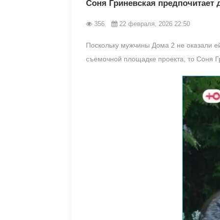
Соня Гриневская предпочитает 
356
22 февраля, 2026 22:50
Поскольку мужчины Дома 2 не оказали ей
съемочной площадке проекта, то Соня Г