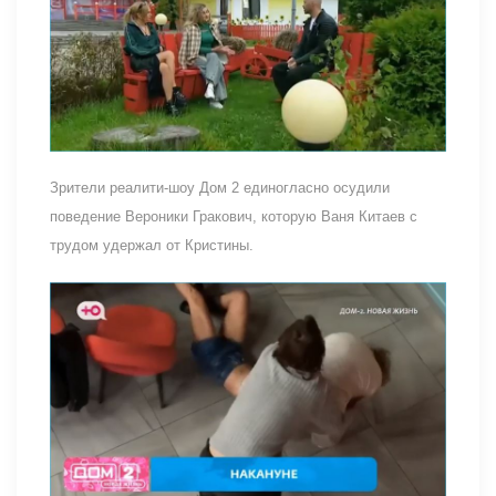
Зрители реалити-шоу Дом 2 единогласно осудили
поведение Вероники Гракович, которую Ваня Китаев с
трудом удержал от Кристины.