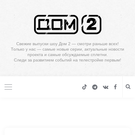
Свежие выпуски шоу Дом 2 — смотри раньше всех!
Только у нас — самые новые серии, актуальные новости
проекта и самые обсуждаемые сплетни.
Следи за развитием событий на телестройке первым!