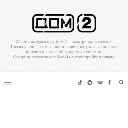
Свежие выпуски шоу Дом 2 — смотри раньше всех!
Только у нас — самые новые серии, актуальные новости
проекта и самые обсуждаемые сплетни.
Следи за развитием событий на телестройке первым!