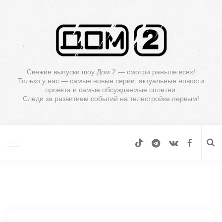
Свежие выпуски шоу Дом 2 — смотри раньше всех!
Только у нас — самые новые серии, актуальные новости
проекта и самые обсуждаемые сплетни.
Следи за развитием событий на телестройке первым!