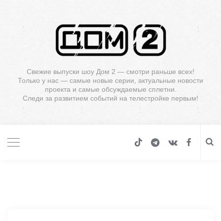
Свежие выпуски шоу Дом 2 — смотри раньше всех!
Только у нас — самые новые серии, актуальные новости
проекта и самые обсуждаемые сплетни.
Следи за развитием событий на телестройке первым!