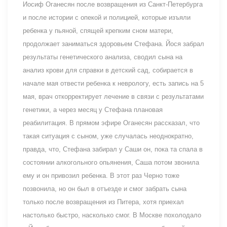
Иосиф Оганесян после возвращения из Санкт-Петербурга
и после истории с опекой и полицией, которые изъяли
ребенка у пьяной, спящей крепким сном матери,
продолжает заниматься здоровьем Стефана. Йося забрал
результаты генетического анализа, сводил сына на
анализ крови для справки в детский сад, собирается в
начале мая отвести ребенка к неврологу, есть запись на 5
мая, врач откорректирует лечение в связи с результатами
генетики, а через месяц у Стефана плановая
реабилитация. В прямом эфире Оганесян рассказал, что
такая ситуация с сыном, уже случалась неоднократно,
правда, что, Стефана забирал у Саши он, пока та спала в
состоянии алкогольного опьянения, Саша потом звонила
ему и он привозил ребенка. В этот раз Чepнo тоже
позвонила, но он был в отъезде и смог забрать сына
только после возвращения из Питера, хотя приехал
настолько быстро, насколько смог. В Москве похолодало