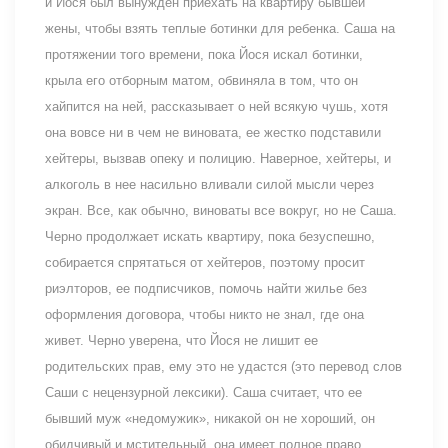
и Йося был вынужден приехать на квартиру бывшей
жены, чтобы взять теплые ботинки для ребенка. Саша на
протяжении того времени, пока Йося искал ботинки,
крыла его отборным матом, обвиняла в том, что он
хайпится на ней, рассказывает о ней всякую чушь, хотя
она вовсе ни в чем не виновата, ее жестко подставили
хейтеры, вызвав опеку и полицию. Наверное, хейтеры, и
алкоголь в нее насильно вливали силой мысли через
экран. Все, как обычно, виноваты все вокруг, но не Саша.
Чepнo продолжает искать квартиру, пока безуспешно,
собирается спрятаться от хейтеров, поэтому просит
риэлторов, ее подписчиков, помочь найти жилье без
оформления договора, чтобы никто не знал, где она
живет. Чepнo уверена, что Йося не лишит ее
родительских прав, ему это не удастся (это перевод слов
Саши с нецензурной лексики). Саша считает, что ее
бывший муж «недомужик», никакой он не хороший, он
обидчивый и мстительный, она имеет полное право