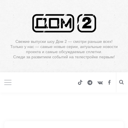
Свежие выпуски шоу Дом 2 — смотри раньше всех!
Только у нас — самые новые серии, актуальные новости
проекта и самые обсуждаемые сплетни.
Следи за развитием событий на телестройке первым!